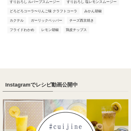
すりおろし ルバーブスムージー
すりおろし 塩レモンスムージー
どろどろコーラ〜りんご味 クラフトコーラ
みかん胡椒
カクテル
ガーリックペッパー
チーズ西京焼き
フライドわかめ
レモン胡椒
鶏皮チップス
Instagramでレシピ動画公開中