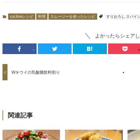
cuiJineレシピ
料理
スムージーを使ったレシピ
すりおろし スパイ
よかったらシェアし
Wキウイの乳酸菌飲料割り
関連記事