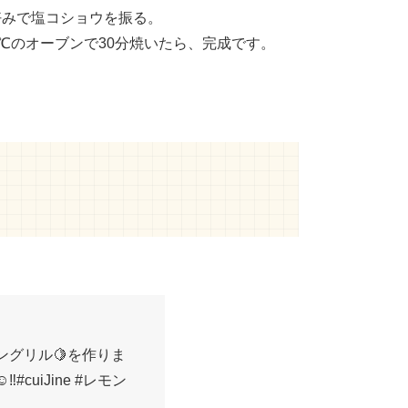
好みで塩コショウを振る。
0℃のオーブンで30分焼いたら、完成です。
グリル🍋を作りま
‼️
#cuiJine
#レモン