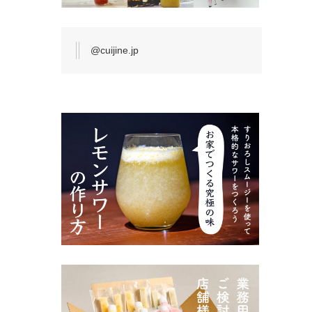
@cuijine.jp