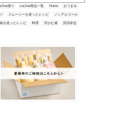
uiJine便り
cuiJine商品一覧
Huitre
おつまみ
ツ
スムージーを使ったレシピ
ノンアルコール
椒を使ったレシピ
料理
浮かむ瀬
貝渕卓也