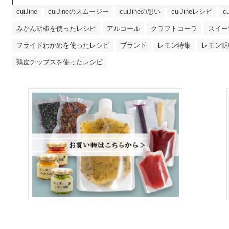
cuiJine
cuiJineのスムージー
cuiJineの想い
cuiJineレシピ
c
みかん胡椒を使ったレシピ
アルコール
クラフトコーラ
スイー
フライドわかめを使ったレシピ
ブランド
レモン特集
レモン胡
鶏皮チップスを使ったレシピ