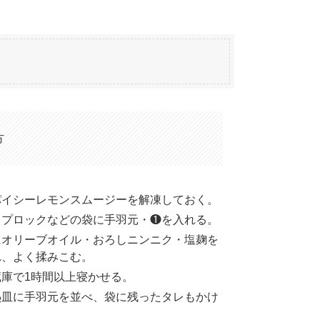
方
パイシーレモンスムージーを解凍しておく。
ップロックなどの袋に手羽元・❶を入れる。
にオリーブオイル・おろしニンニク・塩麹を
れ、よく揉みこむ。
蔵庫で1時間以上寝かせる。
熱皿に手羽元を並べ、袋に残ったタレもかけ
。