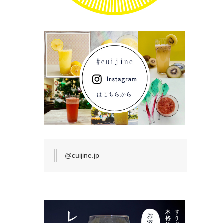
@cuijine.jp