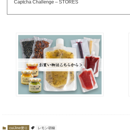
Captcha Challenge – STORES
cuiJine便り
レモン胡椒