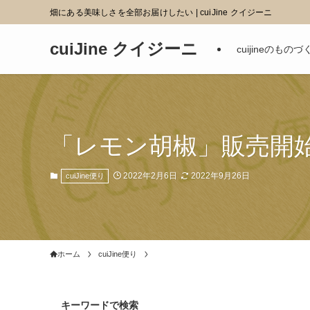
畑にある美味しさを全部お届けしたい | cuiJine クイジーニ
cuiJine クイジーニ
cuijineのものづ
「レモン胡椒」販売開
2022年2月6日
2022年9月26日
cuiJine便り
ホーム
cuiJine便り
キーワードで検索