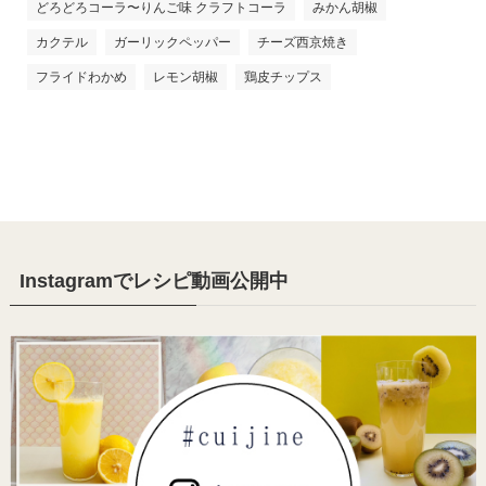
どろどろコーラ〜りんご味 クラフトコーラ
みかん胡椒
カクテル
ガーリックペッパー
チーズ西京焼き
フライドわかめ
レモン胡椒
鶏皮チップス
Instagramでレシピ動画公開中