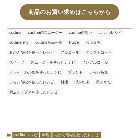
商品のお買い求めはこちらから
cuiJine
cuiJineのスムージー
cuiJineの想い
cuiJineレシピ
cuiJine便り
cuiJine商品一覧
Huitre
おつまみ
みかん胡椒を使ったレシピ
アルコール
クラフトコーラ
スイーツ
スムージーを使ったレシピ
ノンアルコール
フライドわかめを使ったレシピ
ブランド
レモン特集
レモン胡椒を使ったレシピ
料理
浮かむ瀬
貝渕卓也
鶏皮チップスを使ったレシピ
cuiJineレシピ
料理
みかん胡椒を使ったレシピ