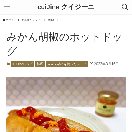
cuiJine クイジーニ
ホーム
cuiJineレシピ
料理
みかん胡椒のホットドッ
グ
2023年3月16日
cuiJineレシピ
料理
みかん胡椒を使ったレシピ